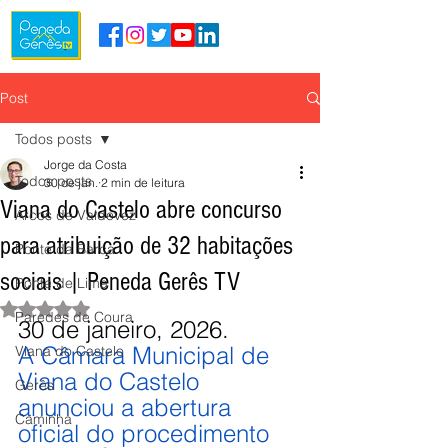
Post
Todos posts
Jorge da Costa
Todos posts
30 de jan.
2 min de leitura
Viana do Castelo abre concurso
Arcos de Valdevez
para atribuição de 32 habitações
Ponte da Barca
sociais | Peneda Gerês TV
Ponte de Lima
Avaliado com NaN de 5 estrelas.
Paredes de Coura
30 de janeiro, 2026.
A Câmara Municipal de 
Viana do Castelo
Viana do Castelo 
Gerês
anunciou a abertura 
Caminha
oficial do procedimento 