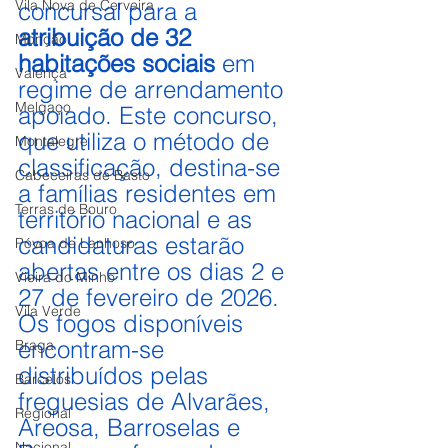
Vila Nova de Cerveira
concursal para a 
atribuição de 32 
Monção
habitações sociais
 em 
Valença
regime de arrendamento 
Melgaço
apoiado. Este concurso, 
que utiliza o método de 
Montalegre
classificação, destina-se 
Cabeceiras de Basto
a famílias residentes em 
Terras de Bouro
território nacional e as 
candidaturas estarão 
Póvoa de Lanhoso
abertas entre os dias 2 e 
Vieira do Minho
27 de fevereiro de 2026. 
Vila Verde
Os fogos disponíveis 
encontram-se 
Braga
distribuídos pelas 
Barcelos
freguesias de Alvarães, 
Regional
Areosa, Barroselas e 
Nacional