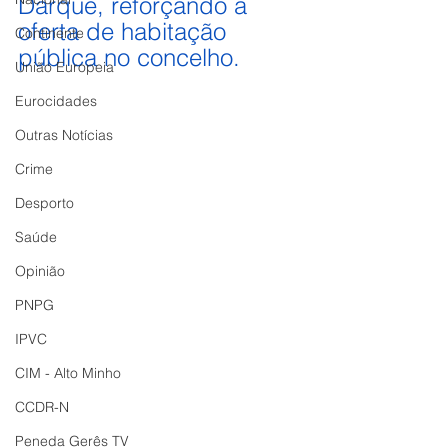
Darque, reforçando a 
oferta de habitação 
Continente
pública no concelho.
União Europeia
Eurocidades
Outras Notícias
Crime
Desporto
Saúde
Opinião
PNPG
IPVC
CIM - Alto Minho
CCDR-N
Peneda Gerês TV