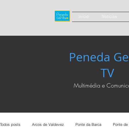
Início
Notícias
Peneda Ge
TV
Multimédia e Comuni
Todos posts
Arcos de Valdevez
Ponte da Barca
Ponte de