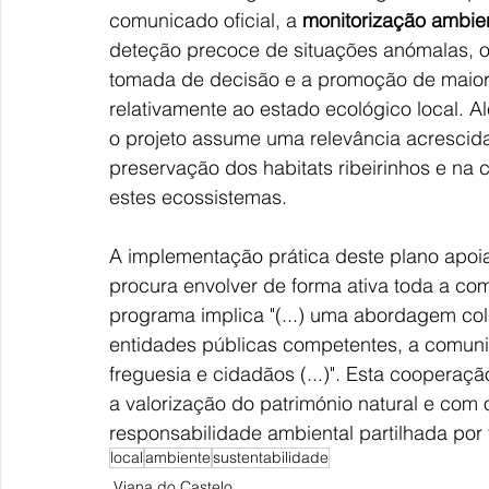
comunicado oficial, a 
monitorização ambien
deteção precoce de situações anómalas, o
tomada de decisão e a promoção de maior tr
relativamente ao estado ecológico local. A
o projeto assume uma relevância acrescida
preservação dos habitats ribeirinhos e na
estes ecossistemas.  
A implementação prática deste plano apoia
procura envolver de forma ativa toda a com
programa implica "(...) uma abordagem col
entidades públicas competentes, a comunida
freguesia e cidadãos (...)". Esta cooperaç
a valorização do património natural e com 
responsabilidade ambiental partilhada por 
local
ambiente
sustentabilidade
Viana do Castelo