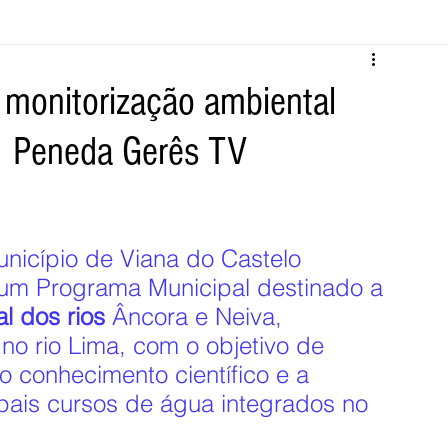
Melgaço
Montalegre
Cabeceiras de Basto
a monitorização ambiental
 | Peneda Gerês TV
Vila Verde
Braga
Barcelos
Regional
Nacional
ícias
Crime
Desporto
Saúde
Opinião
PNPG
nicípio de Viana do Castelo 
um Programa Municipal destinado a 
l dos rios
 Âncora e Neiva, 
no rio Lima, com o objetivo de 
o conhecimento científico e a 
ipais cursos de água integrados no 