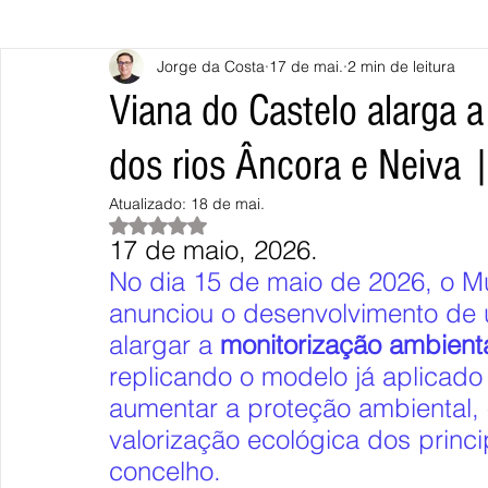
Jorge da Costa
17 de mai.
2 min de leitura
Caminha
Vila Nova de Cerveira
Monção
Valença
Viana do Castelo alarga 
dos rios Âncora e Neiva
Terras de Bouro
Póvoa de Lanhoso
Vieira do Minho
Atualizado:
18 de mai.
Avaliado com NaN de 5 estrelas.
17 de maio, 2026.
Continente
União Europeia
Eurocidades
Outras Not
No dia 15 de maio de 2026, o Mu
anunciou o desenvolvimento de 
alargar a 
monitorização ambienta
replicando o modelo já aplicado 
aumentar a proteção ambiental, 
valorização ecológica dos princ
concelho.  