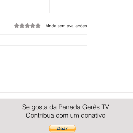
Avaliado com 0 de 5 estrelas.
Ainda sem avaliações
ança o 12.º lugar em
Construção da nova travessia sobre
o Mundial de Slalom em
rio Lima em Viana do Castelo está
neda Gerês TV
concluída | Peneda Gerês TV
Se gosta da Peneda Gerês TV
Contribua com um donativo