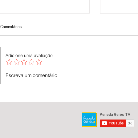
Comentários
Adicione uma avaliação
IPVC passa oficialmente a
Lucas Jacob alc
Escreva um comentário
Universidade Politécnica de Viana do
K1 patrulhas n
Castelo | Peneda Gerês TV
Oklahoma | Pe