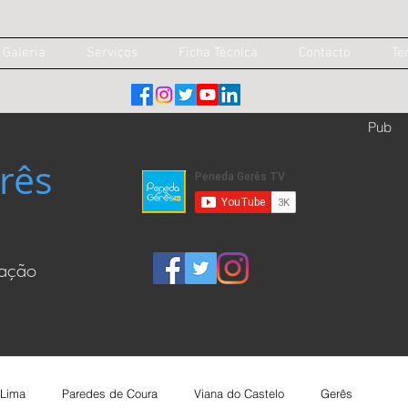
Galeria
Serviços
Ficha Técnica
Contacto
Te
Pub
rês
cação
 Lima
Paredes de Coura
Viana do Castelo
Gerês