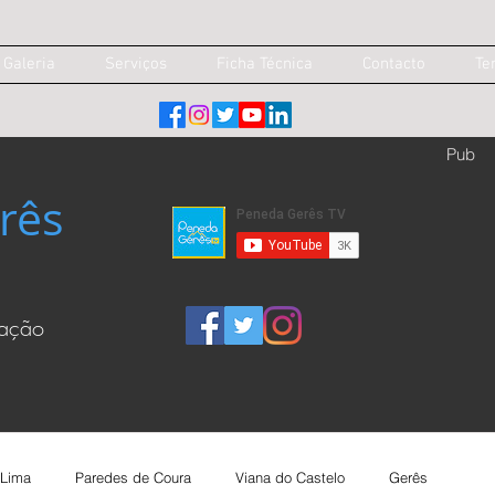
Galeria
Serviços
Ficha Técnica
Contacto
Te
Pub
rês
cação
 Lima
Paredes de Coura
Viana do Castelo
Gerês