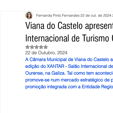
Fernanda Pinto Fernandes
22 de out. de 2024
Caminha
Vila Nova de Cerveira
Monção
Valença
Viana do Castelo apresen
Internacional de Turismo
Terras de Bouro
Póvoa de Lanhoso
Vieira do Minho
Avaliado com NaN de 5 estrelas.
22 de Outubro, 2024
Continente
União Europeia
Eurocidades
Outras Not
A Câmara Municipal de Viana do Castelo ap
edição do XANTAR - Salão Internacional d
Ourense, na Galiza. Tal como tem aconteci
promove-se num mercado estratégico de p
promoção integrada com a Entidade Region