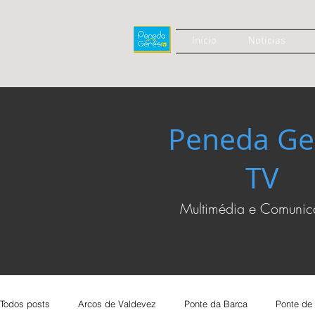
Início
Notícias
Peneda Ge
TV
Multimédia e Comuni
Todos posts
Arcos de Valdevez
Ponte da Barca
Ponte de