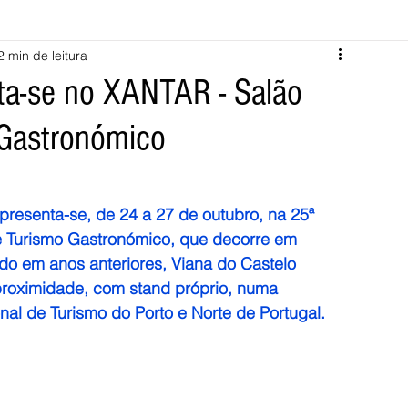
2 min de leitura
Melgaço
Montalegre
Cabeceiras de Basto
ta-se no XANTAR - Salão
 Gastronómico
Vila Verde
Braga
Barcelos
Regional
Nacional
ícias
Crime
Desporto
Saúde
Opinião
PNPG
resenta-se, de 24 a 27 de outubro, na 25ª 
e Turismo Gastronómico, que decorre em 
do em anos anteriores, Viana do Castelo 
roximidade, com stand próprio, numa 
al de Turismo do Porto e Norte de Portugal.