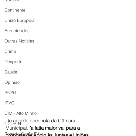
Continente
União Europeia
Eurocidades
Outras Notícias
Crime
Desporto
Saúde
Opinião
PNPG
IPVC
CIM - Alto Minho
De acordo com nota da Câmara 
CCDR-N
Municipal,
 "a fatia maior vai para a 
Peneda Gerês TV
proposta de Apoio às Juntas e Uniões 