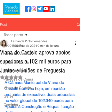
Post
Todos posts
Fernanda Pinto Fernandes
Todos posts
18 de mar. de 2024
2 min de leitura
Viana do Castelo aprova apoios
Arcos de Valdevez
superiores a 102 mil euros para
Ponte da Barca
Juntas e Uniões de Freguesia
Ponte de Lima
Avaliado com NaN de 5 estrelas.
Paredes de Coura
A Câmara Municipal de Viana do 
Viana do Castelo
Castelo aprovou hoje, em reunião 
ordinária de executivo, duas propostas 
Gerês
no valor global de 102.340 euros para 
Caminha
Apoios à Construção e Requalificação 