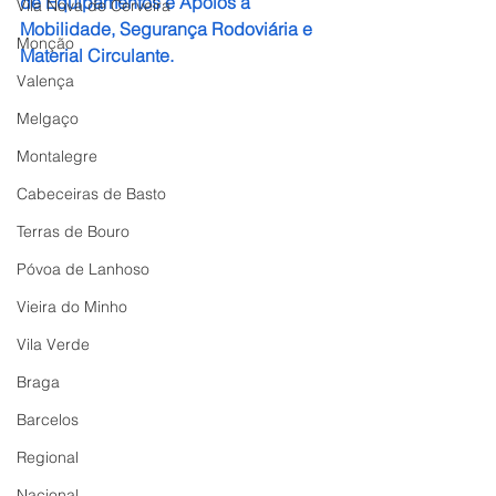
de Equipamentos e Apoios à 
Vila Nova de Cerveira
Mobilidade, Segurança Rodoviária e 
Monção
Material Circulante.
Valença
Melgaço
Montalegre
Cabeceiras de Basto
Terras de Bouro
Póvoa de Lanhoso
Vieira do Minho
Vila Verde
Braga
Barcelos
Regional
Nacional