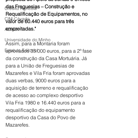
das Freguesias – Construção e 
Crédito Agrícola
Requalificação de Equipamentos, no 
CIM-Cávado
valor de 60.440 euros para três 
empreitadas."
ACIAB
Universidade do Minho
Assim, para a Montaria foram 
Estatuto Editorial
aprovados 35.000 euros, para a 2ª fase 
da construção da Casa Mortuária. Já 
para a União de Freguesias de 
Mazarefes e Vila Fria foram aprovadas 
duas verbas, 9000 euros para a 
aquisição de terreno e requalificação 
de acesso ao complexo desportivo 
Vila Fria 1980 e 16.440 euros para a 
requalificação do equipamento 
desportivo da Casa do Povo de 
Mazarefes.