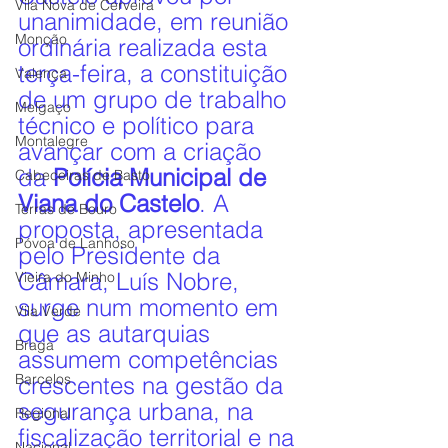
Vila Nova de Cerveira
unanimidade, em reunião 
Monção
ordinária realizada esta 
terça-feira, a constituição 
Valença
de um grupo de trabalho 
Melgaço
técnico e político para 
Montalegre
avançar com a criação 
da 
Polícia Municipal de 
Cabeceiras de Basto
Viana do Castelo
. A 
Terras de Bouro
proposta, apresentada 
Póvoa de Lanhoso
pelo Presidente da 
Câmara, Luís Nobre, 
Vieira do Minho
surge num momento em 
Vila Verde
que as autarquias 
Braga
assumem competências 
Barcelos
crescentes na gestão da 
segurança urbana, na 
Regional
fiscalização territorial e na 
Nacional