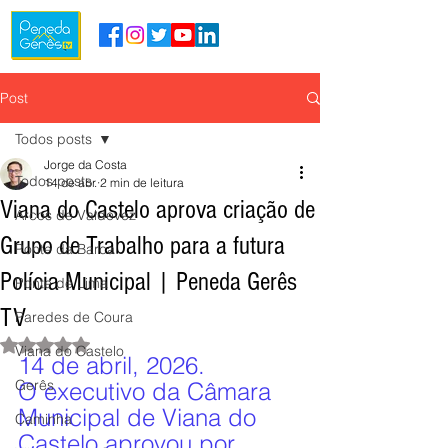
Post
Todos posts
Jorge da Costa
Todos posts
14 de abr.
2 min de leitura
Viana do Castelo aprova criação de
Arcos de Valdevez
Grupo de Trabalho para a futura
Ponte da Barca
Polícia Municipal | Peneda Gerês
Ponte de Lima
TV
Paredes de Coura
Avaliado com NaN de 5 estrelas.
Viana do Castelo
14 de abril, 2026.
Gerês
O executivo da Câmara 
Municipal de Viana do 
Caminha
Castelo aprovou por 