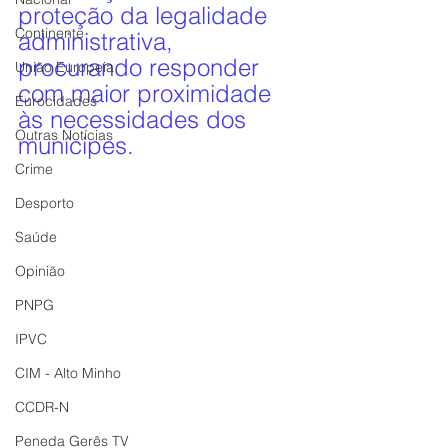
proteção da legalidade 
Continente
administrativa, 
procurando responder 
União Europeia
com maior proximidade 
Eurocidades
às necessidades dos 
Outras Notícias
munícipes.
Crime
Desporto
Saúde
Opinião
PNPG
IPVC
CIM - Alto Minho
CCDR-N
Peneda Gerês TV