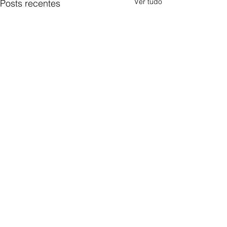
Ver tudo
Posts recentes
0.0 / 5 (0)
Comentários