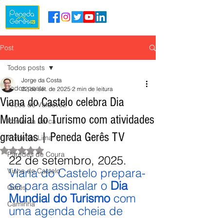
Post
Todos posts
Jorge da Costa
Todos posts
22 de set. de 2025
2 min de leitura
Viana do Castelo celebra Dia
Arcos de Valdevez
Mundial do Turismo com atividades
Ponte da Barca
gratuitas | Peneda Gerês TV
Ponte de Lima
Avaliado com NaN de 5 estrelas.
Paredes de Coura
22 de setembro, 2025.
Viana do Castelo prepara-
Viana do Castelo
se para assinalar o 
Dia 
Gerês
Mundial do Turismo
 com 
Caminha
uma agenda cheia de 