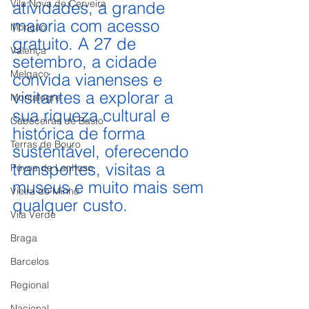
Vila Nova de Cerveira
atividades, a grande 
maioria com acesso 
Monção
gratuito. A 27 de 
Valença
setembro, a cidade 
Melgaço
convida vianenses e 
visitantes a explorar a 
Montalegre
sua riqueza cultural e 
Cabeceiras de Basto
histórica de forma 
Terras de Bouro
sustentável, oferecendo 
transportes, visitas a 
Póvoa de Lanhoso
museus e muito mais sem 
Vieira do Minho
qualquer custo.
Vila Verde
Braga
Barcelos
Regional
Nacional