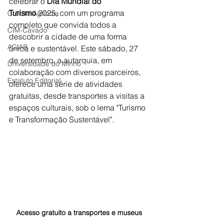
celebrar o 
Dia Mundial do 
Turismo
 2025, com um programa 
Crédito Agrícola
completo que convida todos a 
CIM-Cávado
descobrir a cidade de uma forma 
ACIAB
única e sustentável. Este sábado, 27 
de setembro, a autarquia, em 
Universidade do Minho
colaboração com diversos parceiros, 
Estatuto Editorial
oferece uma série de atividades 
gratuitas, desde transportes a visitas a 
espaços culturais, sob o lema "Turismo 
e Transformação Sustentável".
 Acesso gratuito a transportes e museus 