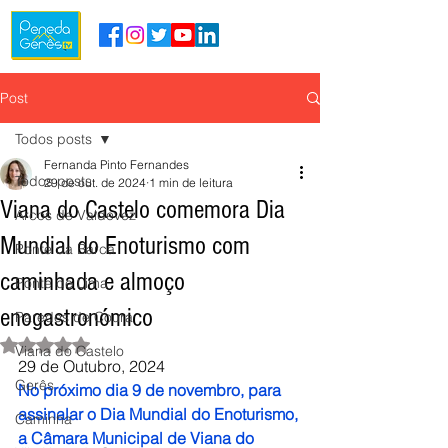
Post
Todos posts
Fernanda Pinto Fernandes
Todos posts
29 de out. de 2024
1 min de leitura
Viana do Castelo comemora Dia
Arcos de Valdevez
Mundial do Enoturismo com
Ponte da Barca
caminhada e almoço
Ponte de Lima
enogastronómico
Paredes de Coura
Avaliado com NaN de 5 estrelas.
Viana do Castelo
29 de Outubro, 2024
Gerês
No próximo dia 9 de novembro, para 
assinalar o Dia Mundial do Enoturismo, 
Caminha
a Câmara Municipal de Viana do 