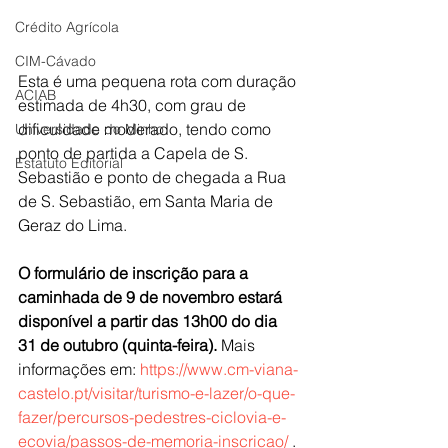
Crédito Agrícola
CIM-Cávado
Esta é uma pequena rota com duração 
ACIAB
estimada de 4h30, com grau de 
dificuldade moderado, tendo como 
Universidade do Minho
ponto de partida a Capela de S. 
Estatuto Editorial
Sebastião e ponto de chegada a Rua 
de S. Sebastião, em Santa Maria de 
Geraz do Lima.
O formulário de inscrição para a 
caminhada de 9 de novembro estará 
disponível a partir das 13h00 do dia 
31 de outubro (quinta-feira). 
Mais 
informações em: 
https://www.cm-viana-
castelo.pt/visitar/turismo-e-lazer/o-que-
fazer/percursos-pedestres-ciclovia-e-
ecovia/passos-de-memoria-inscricao/
 .