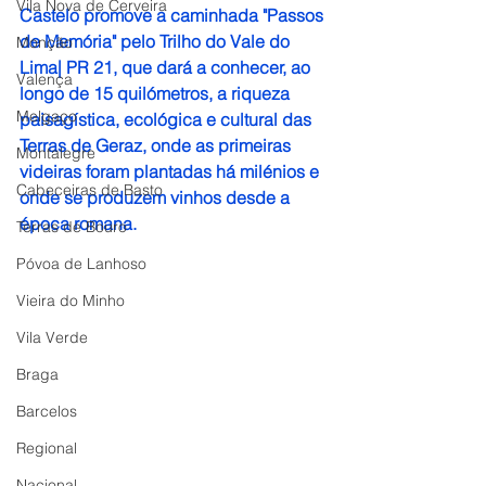
Vila Nova de Cerveira
Castelo promove a caminhada "Passos 
de Memória" pelo Trilho do Vale do 
Monção
Lima| PR 21, que dará a conhecer, ao 
Valença
longo de 15 quilómetros, a riqueza 
Melgaço
paisagística, ecológica e cultural das 
Terras de Geraz, onde as primeiras 
Montalegre
videiras foram plantadas há milénios e 
Cabeceiras de Basto
onde se produzem vinhos desde a 
época romana.
Terras de Bouro
Póvoa de Lanhoso
Vieira do Minho
Vila Verde
Braga
Barcelos
Regional
Nacional