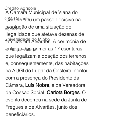
Crédito Agrícola
A Câmara Municipal de Viana do 
CIM-Cávado
Castelo deu um passo decisivo na 
resolução de uma situação de 
ACIAB
ilegalidade que afetava dezenas de 
Universidade do Minho
famílias em Alvarães. A cerimónia de 
entrega das primeiras 17 escrituras, 
Estatuto Editorial
que legalizam a doação dos terrenos 
e, consequentemente, das habitações 
na AUGI do Lugar da Costeira, contou 
com a presença do Presidente da 
Câmara, 
Luís Nobre
, e da Vereadora 
da Coesão Social, 
Carlota Borges
. O 
evento decorreu na sede da Junta de 
Freguesia de Alvarães, junto dos 
beneficiários.