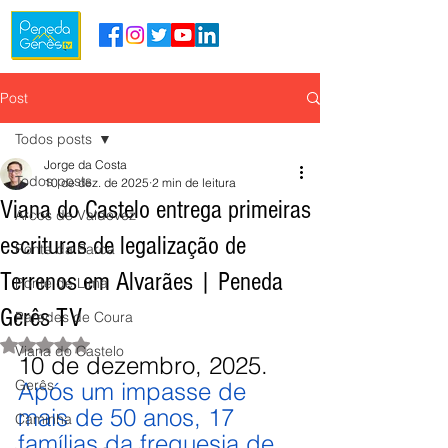
Post
Todos posts
Jorge da Costa
Todos posts
10 de dez. de 2025
2 min de leitura
Viana do Castelo entrega primeiras
Arcos de Valdevez
escrituras de legalização de
Ponte da Barca
Terrenos em Alvarães | Peneda
Ponte de Lima
Gerês TV
Paredes de Coura
Avaliado com NaN de 5 estrelas.
Viana do Castelo
10 de dezembro, 2025.
Gerês
Após um impasse de 
mais de 50 anos, 17 
Caminha
famílias da freguesia de 