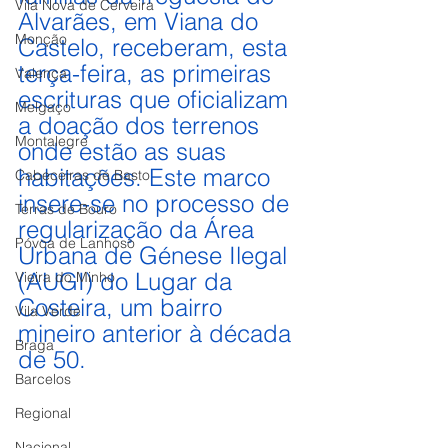
Vila Nova de Cerveira
Alvarães, em Viana do 
Monção
Castelo, receberam, esta 
terça-feira, as primeiras 
Valença
escrituras que oficializam 
Melgaço
a doação dos terrenos 
Montalegre
onde estão as suas 
habitações. Este marco 
Cabeceiras de Basto
insere-se no processo de 
Terras de Bouro
regularização da Área 
Póvoa de Lanhoso
Urbana de Génese Ilegal 
(AUGI) do Lugar da 
Vieira do Minho
Costeira, um bairro 
Vila Verde
mineiro anterior à década 
Braga
de 50.
Barcelos
Regional
Nacional