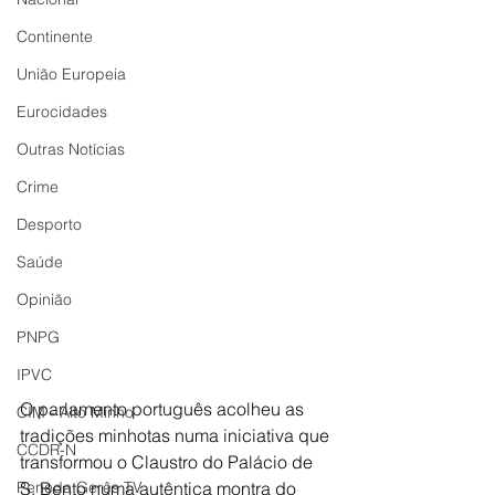
Continente
União Europeia
Eurocidades
Outras Notícias
Crime
Desporto
Saúde
Opinião
PNPG
IPVC
O parlamento português acolheu as 
CIM - Alto Minho
tradições minhotas numa iniciativa que 
CCDR-N
transformou o Claustro do Palácio de 
Peneda Gerês TV
S. Bento numa autêntica montra do 