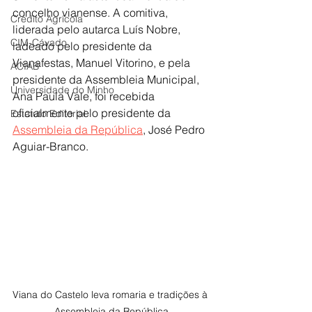
concelho vianense. A comitiva, 
Crédito Agrícola
liderada pelo autarca Luís Nobre, 
CIM-Cávado
ladeado pelo presidente da 
Vianafestas, Manuel Vitorino, e pela 
ACIAB
presidente da Assembleia Municipal, 
Universidade do Minho
Ana Paula Vale, foi recebida 
oficialmente pelo presidente da 
Estatuto Editorial
Assembleia da República
, José Pedro 
Aguiar-Branco.
Viana do Castelo leva romaria e tradições à 
Assembleia da República