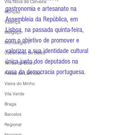
Vila Nova de Cerveira
gastronomia e artesanato na 
Monção
Assembleia da República, em 
Valença
Lisboa, na passada quinta-feira, 
Melgaço
com o objetivo de promover e 
Montalegre
valorizar a sua identidade cultural 
Cabeceiras de Basto
única junto dos deputados na 
Terras de Bouro
casa da democracia portuguesa.
Póvoa de Lanhoso
Vieira do Minho
Vila Verde
Braga
Barcelos
Regional
Nacional