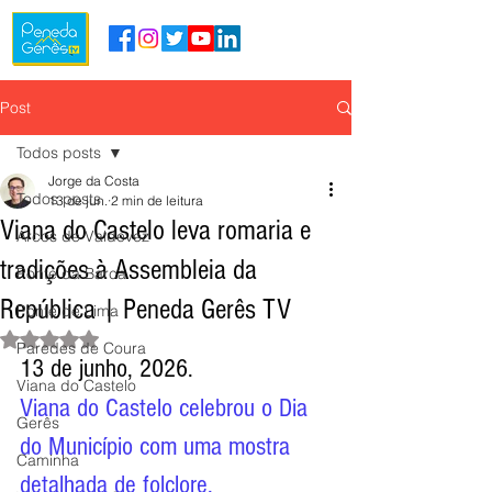
Post
Todos posts
Jorge da Costa
Todos posts
13 de jun.
2 min de leitura
Viana do Castelo leva romaria e
Arcos de Valdevez
tradições à Assembleia da
Ponte da Barca
República | Peneda Gerês TV
Ponte de Lima
Avaliado com NaN de 5 estrelas.
Paredes de Coura
13 de junho, 2026.
Viana do Castelo
Viana do Castelo celebrou o Dia 
Gerês
do Município com uma mostra 
Caminha
detalhada de folclore, 