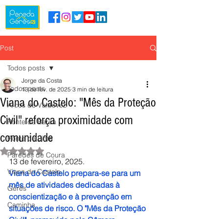
Post
Todos posts
Jorge da Costa
Todos posts
13 de fev. de 2025
3 min de leitura
Viana do Castelo: "Mês da Proteção
Arcos de Valdevez
Civil" reforça proximidade com
Ponte da Barca
comunidade
Ponte de Lima
Avaliado com NaN de 5 estrelas.
Paredes de Coura
13 de fevereiro, 2025.
Viana do Castelo
Viana do Castelo prepara-se para um 
mês de atividades dedicadas à 
Gerês
conscientização e à prevenção em 
Caminha
situações de risco. O "Mês da Proteção 