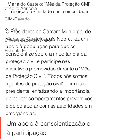
Viana do Castelo: "Mês da Proteção Civil" 
Crédito Agrícola
reforça proximidade com comunidade
CIM-Cávado
ACIAB
O Presidente da Câmara Municipal de 
Viana do Castelo, Luís Nobre, fez um 
Universidade do Minho
apelo à população para que se 
Estatuto Editorial
conscientize sobre a importância da 
proteção civil e participe nas 
iniciativas promovidas durante o "Mês 
da Proteção Civil". "Todos nós somos 
agentes de proteção civil", afirmou o 
presidente, enfatizando a importância 
de adotar comportamentos preventivos 
e de colaborar com as autoridades em 
emergências.
Um apelo à conscientização e 
à participação