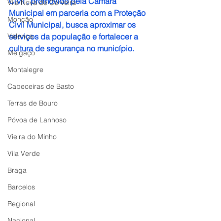
Civil", promovido pela Câmara 
Vila Nova de Cerveira
Municipal em parceria com a Proteção 
Monção
Civil Municipal, busca aproximar os 
Valença
serviços da população e fortalecer a 
cultura de segurança no município.
Melgaço
Montalegre
Cabeceiras de Basto
Terras de Bouro
Póvoa de Lanhoso
Vieira do Minho
Vila Verde
Braga
Barcelos
Regional
Nacional