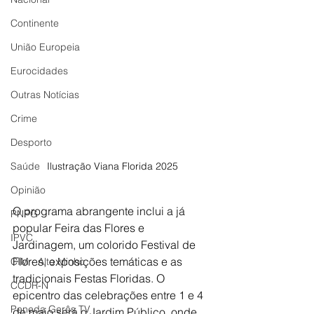
Continente
União Europeia
Eurocidades
Outras Notícias
Crime
Desporto
Saúde
Ilustração Viana Florida 2025
Opinião
O programa abrangente inclui a já 
PNPG
popular Feira das Flores e 
IPVC
Jardinagem, um colorido Festival de 
Flores, exposições temáticas e as 
CIM - Alto Minho
tradicionais Festas Floridas. O 
CCDR-N
epicentro das celebrações entre 1 e 4 
Peneda Gerês TV
de maio será o Jardim Público, onde 