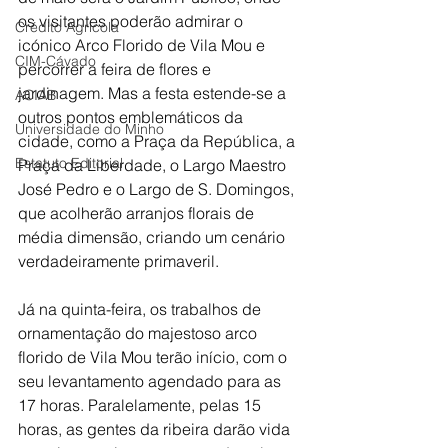
os visitantes poderão admirar o 
Crédito Agrícola
icónico Arco Florido de Vila Mou e 
CIM-Cávado
percorrer a feira de flores e 
jardinagem. Mas a festa estende-se a 
ACIAB
outros pontos emblemáticos da 
Universidade do Minho
cidade, como a Praça da República, a 
Estatuto Editorial
Praça da Liberdade, o Largo Maestro 
José Pedro e o Largo de S. Domingos, 
que acolherão arranjos florais de 
média dimensão, criando um cenário 
verdadeiramente primaveril.
Já na quinta-feira, os trabalhos de 
ornamentação do majestoso arco 
florido de Vila Mou terão início, com o 
seu levantamento agendado para as 
17 horas. Paralelamente, pelas 15 
horas, as gentes da ribeira darão vida 