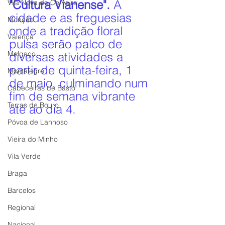
"Cultura Vianense".
 A 
Vila Nova de Cerveira
cidade e as freguesias 
Monção
onde a tradição floral 
Valença
pulsa serão palco de 
Melgaço
diversas atividades a 
partir de quinta-feira, 1 
Montalegre
de maio, culminando num 
Cabeceiras de Basto
fim de semana vibrante 
Terras de Bouro
até ao dia 4.
Póvoa de Lanhoso
Vieira do Minho
Vila Verde
Braga
Barcelos
Regional
Nacional