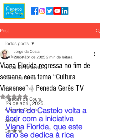
Post
Todos posts
Jorge da Costa
Todos posts
29 de abr. de 2025
2 min de leitura
Viana Florida regressa no fim de
Arcos de Valdevez
semana com tema “Cultura
Ponte da Barca
Vianense” | Peneda Gerês TV
Ponte de Lima
Avaliado com NaN de 5 estrelas.
Paredes de Coura
29 de abril, 2025.
Viana do Castelo volta a 
Viana do Castelo
florir com a iniciativa 
Gerês
Viana Florida, que este 
Caminha
ano se dedica à rica 