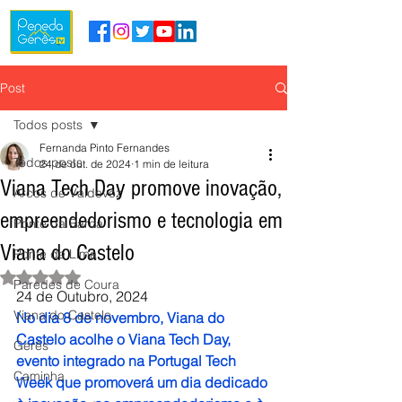
Post
Todos posts
Fernanda Pinto Fernandes
Todos posts
24 de out. de 2024
1 min de leitura
Viana Tech Day promove inovação,
Arcos de Valdevez
empreendedorismo e tecnologia em
Ponte da Barca
Viana do Castelo
Ponte de Lima
Avaliado com NaN de 5 estrelas.
Paredes de Coura
24 de Outubro, 2024
Viana do Castelo
No dia 8 de novembro, Viana do 
Castelo acolhe o Viana Tech Day, 
Gerês
evento integrado na Portugal Tech 
Caminha
Week que promoverá um dia dedicado 