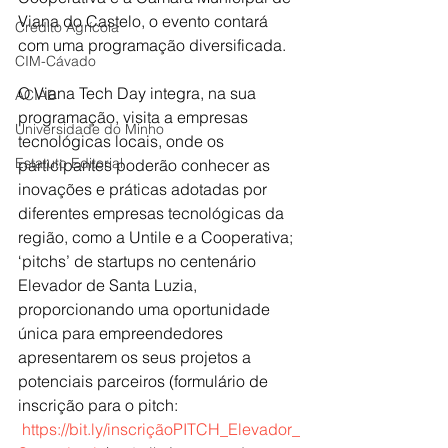
Viana do Castelo, o evento contará 
Crédito Agrícola
com uma programação diversificada.
CIM-Cávado
O Viana Tech Day integra, na sua 
ACIAB
programação, visita a empresas 
Universidade do Minho
tecnológicas locais, onde os 
Estatuto Editorial
participantes poderão conhecer as 
inovações e práticas adotadas por 
diferentes empresas tecnológicas da 
região, como a Untile e a Cooperativa; 
‘pitchs’ de startups no centenário 
Elevador de Santa Luzia, 
proporcionando uma oportunidade 
única para empreendedores 
apresentarem os seus projetos a 
potenciais parceiros (formulário de 
inscrição para o pitch: 
https://bit.ly/inscriçãoPITCH_Elevador_