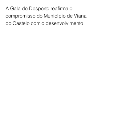
A Gala do Desporto reafirma o 
compromisso do Município de Viana 
do Castelo com o desenvolvimento 
desportivo, reconhecendo o mérito e a 
conduta exemplar dos seus atletas e 
agentes desportivos.
eventos
desporto
Viana do Castelo
Ver tudo
Posts recentes