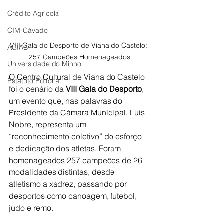
Crédito Agrícola
CIM-Cávado
VIII Gala do Desporto de Viana do Castelo: 
ACIAB
257 Campeões Homenageados
Universidade do Minho
O Centro Cultural de Viana do Castelo 
Estatuto Editorial
foi o cenário da 
VIII Gala do Desporto
, 
um evento que, nas palavras do 
Presidente da Câmara Municipal, Luís 
Nobre, representa um 
“reconhecimento coletivo” do esforço 
e dedicação dos atletas. Foram 
homenageados 257 campeões de 26 
modalidades distintas, desde 
atletismo a xadrez, passando por 
desportos como canoagem, futebol, 
judo e remo.