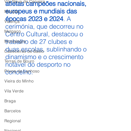
Vila Nova de Cerveira
atletas campeões nacionais, 
europeus e mundiais das 
Monção
épocas 2023 e 2024
. A 
Valença
cerimónia, que decorreu no 
Melgaço
Centro Cultural, destacou o 
trabalho de 27 clubes e 
Montalegre
duas escolas, sublinhando o 
Cabeceiras de Basto
dinamismo e o crescimento 
Terras de Bouro
notável do desporto no 
concelho.
Póvoa de Lanhoso
Vieira do Minho
Vila Verde
Braga
Barcelos
Regional
Nacional