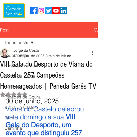
Post
Todos posts
Jorge da Costa
Todos posts
30 de jun. de 2025
3 min de leitura
VIII Gala do Desporto de Viana do
Arcos de Valdevez
Castelo: 257 Campeões
Ponte da Barca
Homenageados | Peneda Gerês TV
Ponte de Lima
Avaliado com NaN de 5 estrelas.
Paredes de Coura
30 de junho, 2025.
Viana do Castelo
Viana do Castelo celebrou 
este domingo a sua 
VIII 
Gerês
Gala do Desporto, um 
Caminha
evento que distinguiu 257 