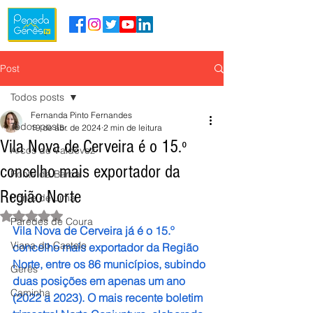
Post
Todos posts
Fernanda Pinto Fernandes
Todos posts
19 de abr. de 2024
2 min de leitura
Vila Nova de Cerveira é o 15.º
Arcos de Valdevez
concelho mais exportador da
Ponte da Barca
Região Norte
Ponte de Lima
Avaliado com NaN de 5 estrelas.
Paredes de Coura
Vila Nova de Cerveira já é o 15.º 
Viana do Castelo
concelho mais exportador da Região 
Norte, entre os 86 municípios, subindo 
Gerês
duas posições em apenas um ano 
Caminha
(2022 a 2023). O mais recente boletim 