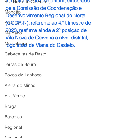
trimestral Norte Conjuntura, elaborado 
Vila Nova de Cerveira
pela Comissão de Coordenação e 
Monção
Desenvolvimento Regional do Norte 
Valença
(CCDR-N), referente ao 4.º trimestre de 
2023, reafirma ainda a 2ª posição de 
Melgaço
Vila Nova de Cerveira a nível distrital, 
Montalegre
logo atrás de Viana do Castelo.
Cabeceiras de Basto
Terras de Bouro
Póvoa de Lanhoso
Vieira do Minho
Vila Verde
Braga
Barcelos
Regional
Nacional