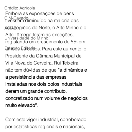
Crédito Agrícola
Embora as exportações de bens 
CIM-Cávado
tivessem diminuído na maioria das 
sub-regiões do Norte, o Alto Minho e o 
ACIAB
Alto Tâmega foram as exceções, 
Universidade do Minho
registando um crescimento de 5% em 
Estatuto Editorial
ambos os casos. Para este aumento, o 
Presidente da Câmara Municipal de 
Vila Nova de Cerveira, Rui Teixeira, 
não tem dúvidas de que 
“a dinâmica e 
a persistência das empresas 
instaladas nos dois polos industriais 
deram um grande contributo, 
concretizado num volume de negócios 
muito elevado”
.
Com este vigor industrial, corroborado 
por estatísticas regionais e nacionais, 