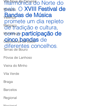
Vila Nova de Cerveira
filarmónica do Norte do 
país. O
 XVIII Festival de 
Monção
Bandas de Música
Valença
promete um dia repleto 
Melgaço
de tradição e cultura, 
com a 
participação de 
Montalegre
cinco bandas
 de 
Cabeceiras de Basto
diferentes concelhos
.
Terras de Bouro
Póvoa de Lanhoso
Vieira do Minho
Vila Verde
Braga
Barcelos
Regional
Nacional