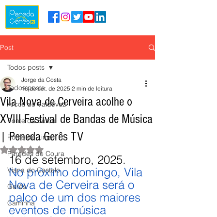
Post
Todos posts
Jorge da Costa
Todos posts
16 de set. de 2025
2 min de leitura
Vila Nova de Cerveira acolhe o
Arcos de Valdevez
XVIII Festival de Bandas de Música
Ponte da Barca
| Peneda Gerês TV
Ponte de Lima
Avaliado com NaN de 5 estrelas.
Paredes de Coura
16 de setembro, 2025.
No próximo domingo, Vila 
Viana do Castelo
Nova de Cerveira será o 
Gerês
palco de um dos maiores 
Caminha
eventos de música 