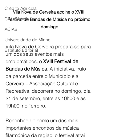
Crédito Agrícola
Vila Nova de Cerveira acolhe o XVIII 
CIM-Cávado
Festival de Bandas de Música no próximo 
domingo
ACIAB
Universidade do Minho
Vila Nova de Cerveira prepara-se para 
Estatuto Editorial
um dos seus eventos mais 
emblemáticos: o 
XVIII Festival de 
Bandas de Música
. A iniciativa, fruto 
da parceria entre o Município e a 
Cerveira – Associação Cultural e 
Recreativa, decorrerá no domingo, dia 
21 de setembro, entre as 10h00 e as 
19h00, no Terreiro.
Reconhecido como um dos mais 
importantes encontros de música 
filarmónica da região, o festival atrai 