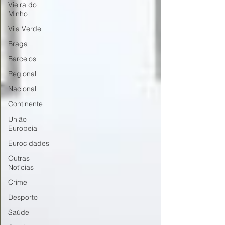
Vieira do
Minho
Vila Verde
Braga
Barcelos
Regional
Nacional
Continente
União
Europeia
Eurocidades
Outras
Notícias
Crime
Desporto
Saúde