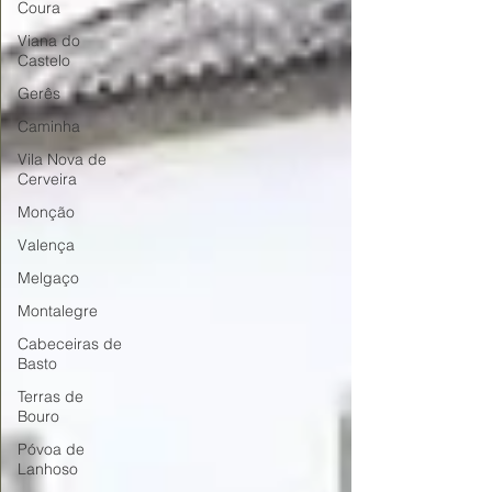
Coura
Viana do
Castelo
Gerês
Caminha
Vila Nova de
Cerveira
Monção
Valença
Melgaço
Montalegre
Cabeceiras de
Basto
Terras de
Bouro
Póvoa de
Lanhoso