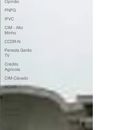
Opinião
PNPG
IPVC
CIM - Alto
Minho
CCDR-N
Peneda Gerês
TV
Crédito
Agrícola
CIM-Cávado
ACIAB
Universidade
do Minho
Estatuto
Editorial