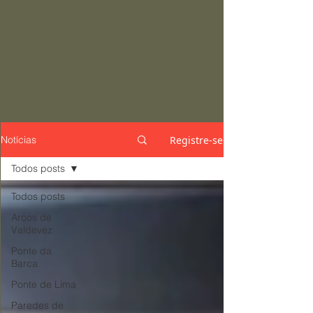
Registre-se
Notícias
Todos posts
Todos posts
Arcos de
Valdevez
Ponte da
Barca
Ponte de Lima
Paredes de