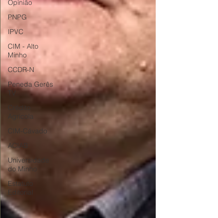
Opinião
PNPG
IPVC
CIM - Alto
Minho
CCDR-N
Peneda Gerês
TV
Crédito
Agrícola
CIM-Cávado
ACIAB
Universidade
do Minho
Estatuto
Editorial