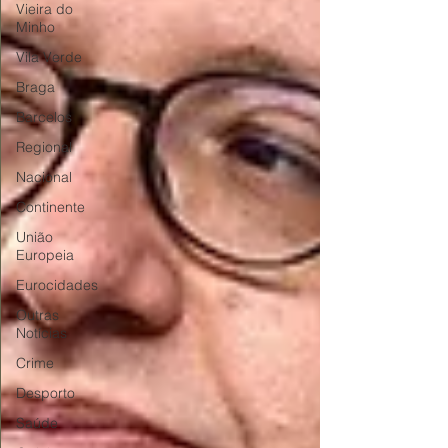
Vieira do
Minho
Vila Verde
Braga
Barcelos
Regional
Nacional
Continente
União
Europeia
Eurocidades
Outras
Notícias
Crime
Desporto
Saúde