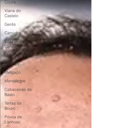
Coura
Viana do
Castelo
Gerês
Caminha
Vila Nova de
Cerveira
Monção
Valença
Melgaço
Montalegre
Cabeceiras de
Basto
Terras de
Bouro
Póvoa de
Lanhoso