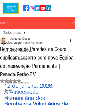
Post
Todos posts
Jorge da Costa
Todos posts
12 de jan
2 min de leitura
Bombeiros de Paredes de Coura
Arcos de Valdevez
duplicam socorro com nova Equipa
Ponte da Barca
de Intervenção Permanente |
Ponte de Lima
Peneda Gerês TV
Paredes de Coura
Avaliado com NaN de 5 estrelas.
Viana do Castelo
12 de janeiro, 2026.
Gerês
A Associação 
Humanitária dos 
Caminha
Bombeiros Voluntários de 