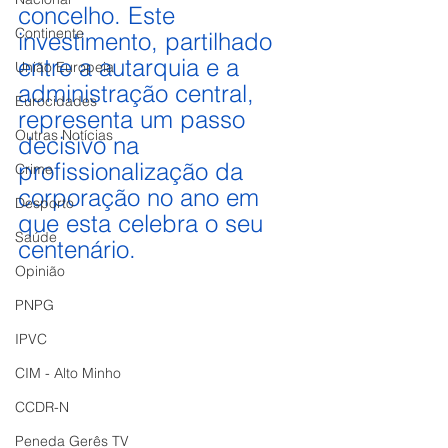
concelho. Este 
Continente
investimento, partilhado 
entre a autarquia e a 
União Europeia
administração central, 
Eurocidades
representa um passo 
Outras Notícias
decisivo na 
profissionalização da 
Crime
corporação no ano em 
Desporto
que esta celebra o seu 
Saúde
centenário.
Opinião
PNPG
IPVC
CIM - Alto Minho
CCDR-N
Peneda Gerês TV