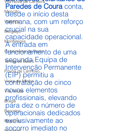
Vila Nova de Cerveira
Paredes de Coura
 conta, 
Monção
desde o início desta 
semana, com um reforço 
Valença
crucial na sua 
Melgaço
capacidade operacional. 
Montalegre
A entrada em 
funcionamento de uma 
Cabeceiras de Basto
segunda Equipa de 
Terras de Bouro
Intervenção Permanente 
Póvoa de Lanhoso
(EIP) permitiu a 
contratação de cinco 
Vieira do Minho
novos elementos 
Vila Verde
profissionais, elevando 
Braga
para dez o número de 
Barcelos
operacionais dedicados 
exclusivamente ao 
Regional
socorro imediato no 
Nacional