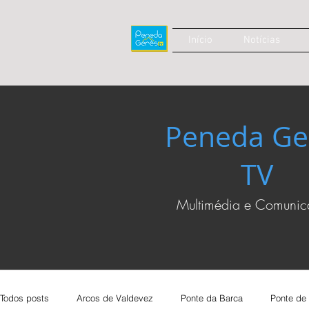
Início
Notícias
Peneda Ge
TV
Multimédia e Comuni
Todos posts
Arcos de Valdevez
Ponte da Barca
Ponte de