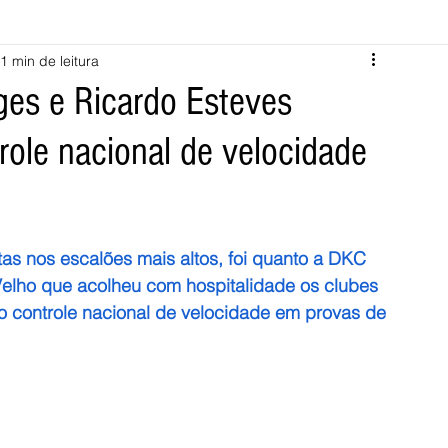
1 min de leitura
Melgaço
Montalegre
Cabeceiras de Basto
ges e Ricardo Esteves
ole nacional de velocidade
Vila Verde
Braga
Barcelos
Regional
Nacional
ícias
Crime
Desporto
Saúde
Opinião
PNPG
s nos escalões mais altos, foi quanto a DKC 
Velho que acolheu com hospitalidade os clubes 
 o controle nacional de velocidade em provas de 