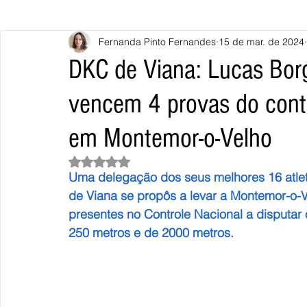
Fernanda Pinto Fernandes
15 de mar. de 2024
Caminha
Vila Nova de Cerveira
Monção
Valença
DKC de Viana: Lucas Bor
vencem 4 provas do contr
Terras de Bouro
Póvoa de Lanhoso
Vieira do Minho
em Montemor-o-Velho
Continente
União Europeia
Eurocidades
Outras Not
Avaliado com NaN de 5 estrelas.
Uma delegação dos seus melhores 16 atleta
de Viana se propôs a levar a Montemor-o-
presentes no Controle Nacional a disputar
250 metros e de 2000 metros.