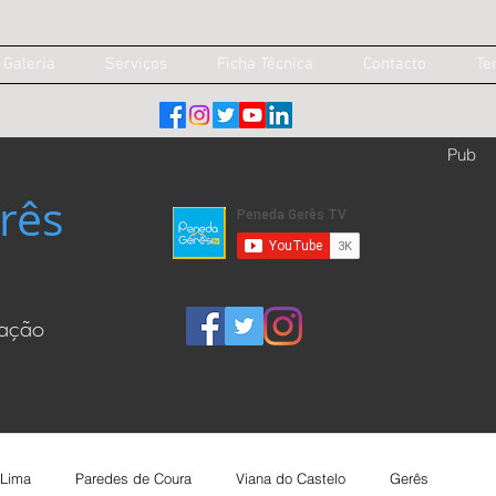
Galeria
Serviços
Ficha Técnica
Contacto
Te
Pub
rês
cação
 Lima
Paredes de Coura
Viana do Castelo
Gerês