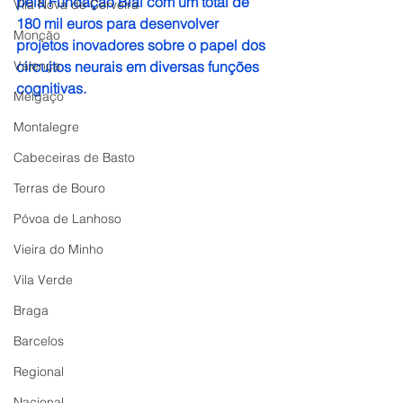
pela Fundação Bial com um total de 
Vila Nova de Cerveira
180 mil euros para desenvolver 
Monção
projetos inovadores sobre o papel dos 
Valença
circuitos neurais em diversas funções 
cognitivas.
Melgaço
Montalegre
Cabeceiras de Basto
Terras de Bouro
Póvoa de Lanhoso
Vieira do Minho
Vila Verde
Braga
Barcelos
Regional
Nacional