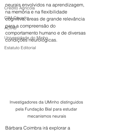
neurais envolvidos na aprendizagem, 
Crédito Agrícola
na memória e na flexibilidade 
CIM-Cávado
cognitiva, áreas de grande relevância 
para a compreensão do 
ACIAB
comportamento humano e de diversas 
Universidade do Minho
condições neurológicas.
Estatuto Editorial
Investigadores da UMinho distinguidos 
pela Fundação Bial para estudar 
mecanismos neurais
Bárbara Coimbra irá explorar a 