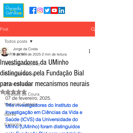
Post
Todos posts
Jorge da Costa
Todos posts
8 de fev. de 2025
2 min de leitura
Investigadores da UMinho
Arcos de Valdevez
distinguidos pela Fundação Bial
Ponte da Barca
para estudar mecanismos neurais
Ponte de Lima
Avaliado com NaN de 5 estrelas.
Paredes de Coura
07 de fevereiro, 2025.
Viana do Castelo
Três investigadores do Instituto de 
Investigação em Ciências da Vida e 
Gerês
Saúde (ICVS) da Universidade do 
Caminha
Minho (UMinho) foram distinguidos 