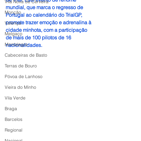
Vila Nova de Cerveira
mundial, que marca o regresso de 
Monção
Portugal ao calendário do TrialGP, 
promete trazer emoção e adrenalina à 
Valença
cidade minhota, com a participação 
Melgaço
de mais de 100 pilotos de 16 
Montalegre
nacionalidades.
Cabeceiras de Basto
Terras de Bouro
Póvoa de Lanhoso
Vieira do Minho
Vila Verde
Braga
Barcelos
Regional
Nacional