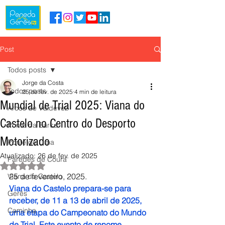
Post
Todos posts
Jorge da Costa
Todos posts
25 de fev. de 2025
4 min de leitura
Mundial de Trial 2025: Viana do
Arcos de Valdevez
Castelo no Centro do Desporto
Ponte da Barca
Motorizado
Ponte de Lima
Atualizado:
26 de fev. de 2025
Paredes de Coura
Avaliado com NaN de 5 estrelas.
25 de fevereiro, 2025.
Viana do Castelo
Viana do Castelo prepara-se para 
Gerês
receber, de 11 a 13 de abril de 2025, 
Caminha
uma etapa do Campeonato do Mundo 
de Trial. Este evento de renome 