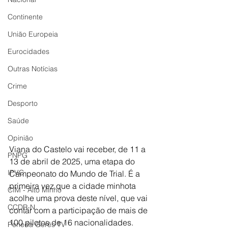
Continente
União Europeia
Eurocidades
Outras Notícias
Crime
Desporto
Saúde
Opinião
Viana do Castelo vai receber, de 11 a 
PNPG
13 de abril de 2025, uma etapa do 
IPVC
Campeonato do Mundo de Trial. É a 
primeira vez que a cidade minhota 
CIM - Alto Minho
acolhe uma prova deste nível, que vai 
CCDR-N
contar com a participação de mais de 
100 pilotos de 16 nacionalidades.
Peneda Gerês TV