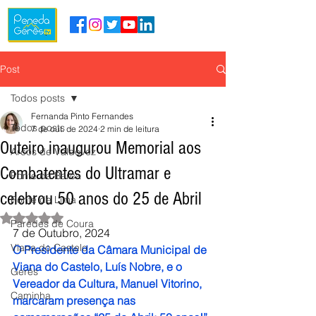
Post
Todos posts
Fernanda Pinto Fernandes
Todos posts
7 de out. de 2024
2 min de leitura
Outeiro inaugurou Memorial aos
Arcos de Valdevez
Combatentes do Ultramar e
Ponte da Barca
celebrou 50 anos do 25 de Abril
Ponte de Lima
Avaliado com NaN de 5 estrelas.
Paredes de Coura
7 de Outubro, 2024
Viana do Castelo
O Presidente da Câmara Municipal de 
Viana do Castelo, Luís Nobre, e o 
Gerês
Vereador da Cultura, Manuel Vitorino, 
Caminha
marcaram presença nas 