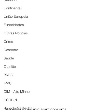
Continente
União Europeia
Eurocidades
Outras Notícias
Crime
Desporto
Saúde
Opinião
PNPG
IPVC
CIM - Alto Minho
CCDR-N
Peneda Gerês TV
As celebrações iniciaram com uma 