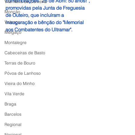
comemorações “25 de Abril: 50 anos!”, 
Vila Nova de Cerveira
promovidas pela Junta de Freguesia 
Monção
de Outeiro, que incluíram a 
Valença
inauguração e bênção do "Memorial 
aos Combatentes do Ultramar".
Melgaço
Montalegre
Cabeceiras de Basto
Terras de Bouro
Póvoa de Lanhoso
Vieira do Minho
Vila Verde
Braga
Barcelos
Regional
Nacional