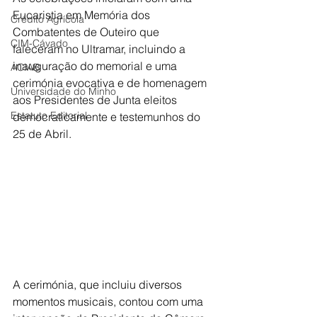
Eucaristia em Memória dos 
Crédito Agrícola
Combatentes de Outeiro que 
CIM-Cávado
faleceram no Ultramar, incluindo a 
inauguração do memorial e uma 
ACIAB
cerimónia evocativa e de homenagem 
Universidade do Minho
aos Presidentes de Junta eleitos 
Estatuto Editorial
democraticamente e testemunhos do 
25 de Abril.
A cerimónia, que incluiu diversos 
momentos musicais, contou com uma 