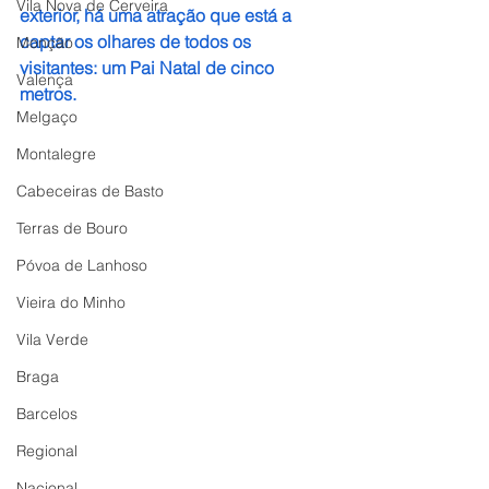
Vila Nova de Cerveira
exterior, há uma atração que está a 
captar os olhares de todos os 
Monção
visitantes: um Pai Natal de cinco 
Valença
metros.
Melgaço
Montalegre
Cabeceiras de Basto
Terras de Bouro
Póvoa de Lanhoso
Vieira do Minho
Vila Verde
Braga
Barcelos
Regional
Nacional