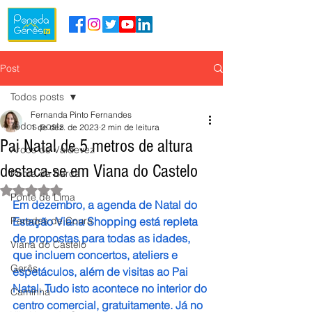
Post
Todos posts
Fernanda Pinto Fernandes
Todos posts
1 de dez. de 2023
2 min de leitura
Pai Natal de 5 metros de altura
Arcos de Valdevez
destaca-se em Viana do Castelo
Ponte da Barca
Avaliado com NaN de 5 estrelas.
Ponte de Lima
Em dezembro, a agenda de Natal do 
Paredes de Coura
Estação Viana Shopping está repleta 
de propostas para todas as idades, 
Viana do Castelo
que incluem concertos, ateliers e 
Gerês
espetáculos, além de visitas ao Pai 
Natal. Tudo isto acontece no interior do 
Caminha
centro comercial, gratuitamente. Já no 