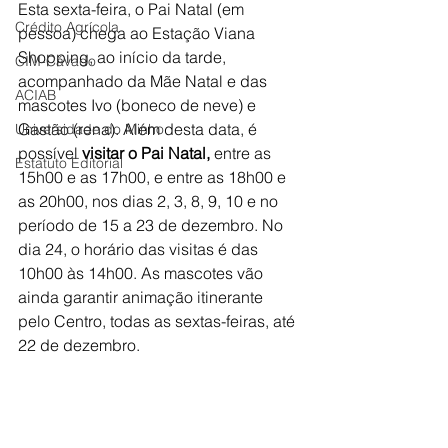
Esta sexta-feira, o Pai Natal (em 
Crédito Agrícola
pessoa) chega ao Estação Viana 
Shopping, ao início da tarde, 
CIM-Cávado
acompanhado da Mãe Natal e das 
ACIAB
mascotes Ivo (boneco de neve) e 
Gastão (rena). Além desta data, é 
Universidade do Minho
possível 
visitar o Pai Natal,
 entre as 
Estatuto Editorial
15h00 e as 17h00, e entre as 18h00 e 
as 20h00, nos dias 2, 3, 8, 9, 10 e no 
período de 15 a 23 de dezembro. No 
dia 24, o horário das visitas é das 
10h00 às 14h00. As mascotes vão 
ainda garantir animação itinerante 
pelo Centro, todas as sextas-feiras, até 
22 de dezembro.