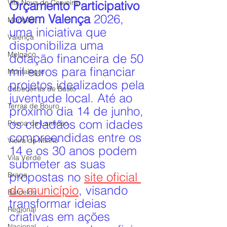
Vila Nova de Cerveira
Orçamento Participativo 
Jovem Valença
 2026, 
Monção
uma iniciativa que 
Valença
disponibiliza uma 
Melgaço
dotação financeira de 50 
mil euros para financiar 
Montalegre
projetos idealizados pela 
Cabeceiras de Basto
juventude local. Até ao 
Terras de Bouro
próximo dia 14 de junho, 
os cidadãos com idades 
Póvoa de Lanhoso
compreendidas entre os 
Vieira do Minho
14 e os 30 anos podem 
Vila Verde
submeter as suas 
propostas no 
site oficial 
Braga
do município
, visando 
Barcelos
transformar ideias 
Regional
criativas em ações 
Nacional