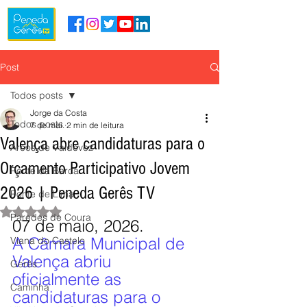
Post
Todos posts
Jorge da Costa
Todos posts
7 de mai.
2 min de leitura
Valença abre candidaturas para o
Arcos de Valdevez
Orçamento Participativo Jovem
Ponte da Barca
2026 | Peneda Gerês TV
Ponte de Lima
Avaliado com NaN de 5 estrelas.
Paredes de Coura
07 de maio, 2026.
A Câmara Municipal de 
Viana do Castelo
Valença abriu 
Gerês
oficialmente as 
Caminha
candidaturas para o 