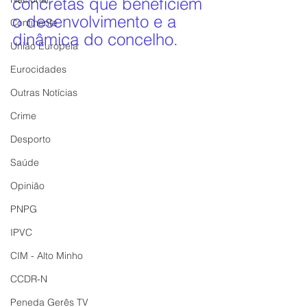
concretas que beneficiem 
o desenvolvimento e a 
Continente
dinâmica do concelho.
União Europeia
Eurocidades
Outras Notícias
Crime
Desporto
Saúde
Opinião
PNPG
IPVC
CIM - Alto Minho
CCDR-N
Peneda Gerês TV