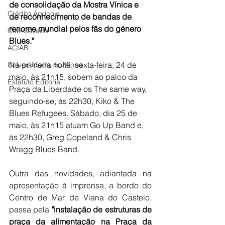
de consolidação da Mostra Vínica e 
Crédito Agrícola
de reconhecimento de bandas de 
renome mundial pelos fãs do género 
CIM-Cávado
Blues."
ACIAB
Na primeira noite, sexta-feira, 24 de 
Universidade do Minho
maio, às 21h15, sobem ao palco da 
Estatuto Editorial
Praça da Liberdade os The same way, 
seguindo-se, às 22h30, Kiko & The 
Blues Refugees. Sábado, dia 25 de 
maio, às 21h15 atuam Go Up Band e, 
às 22h30, Greg Copeland & Chris 
Wragg Blues Band.
Outra das novidades, adiantada na 
apresentação à imprensa, a bordo do 
Centro de Mar de Viana do Castelo, 
passa pela 
"instalação de estruturas de 
praça da alimentação na Praça da 