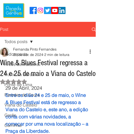
Post
Todos posts
Fernanda Pinto Fernandes
Todos posts
29 de abr. de 2024
2 min de leitura
Wine & Blues Festival regressa a
Arcos de Valdevez
24 e 25 de maio a Viana do Castelo
Ponte da Barca
Avaliado com NaN de 5 estrelas.
Ponte de Lima
29 de Abril, 2024
Paredes de Coura
Entre os dias 24 e 25 de maio, o Wine 
& Blues Festival está de regresso a 
Viana do Castelo
Viana do Castelo e, este ano, a edição 
Gerês
conta com várias novidades, a 
começar por uma nova localização – a 
Caminha
Praça da Liberdade.