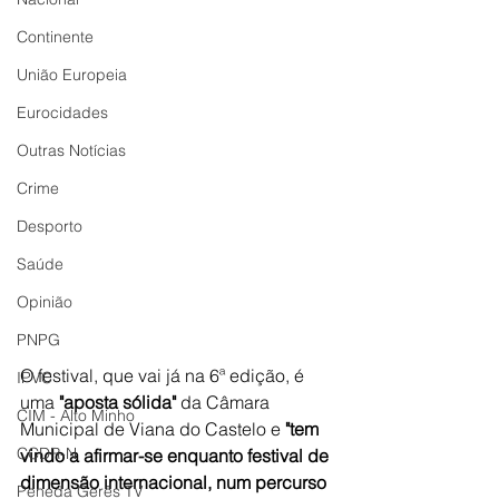
Continente
União Europeia
Eurocidades
Outras Notícias
Crime
Desporto
Saúde
Opinião
PNPG
O festival, que vai já na 6ª edição, é 
IPVC
uma 
"aposta sólida"
 da Câmara 
CIM - Alto Minho
Municipal de Viana do Castelo e
 "tem 
CCDR-N
vindo a afirmar-se enquanto festival de 
dimensão internacional, num percurso 
Peneda Gerês TV