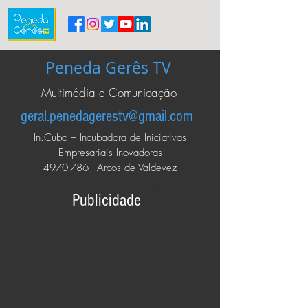
Peneda Gerês TV
Multimédia e Comunicação
geral.penedagerestv@gmail.com
In.Cubo – Incubadora de Iniciativas
Empresariais Inovadoras
4970-786
- Arcos de Valdevez
Viana do Castelo, Portugal
Publicidade