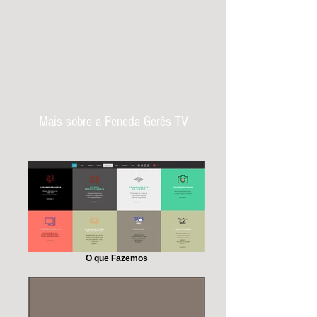
Mais sobre a Peneda Gerês TV
O que Fazemos