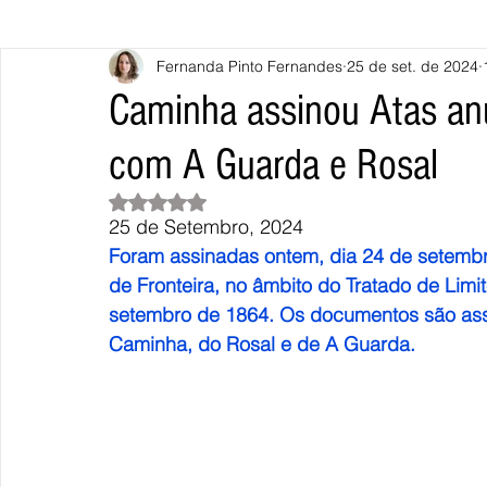
Fernanda Pinto Fernandes
25 de set. de 2024
Caminha
Vila Nova de Cerveira
Monção
Valença
Caminha assinou Atas anua
com A Guarda e Rosal
Terras de Bouro
Póvoa de Lanhoso
Vieira do Minho
Avaliado com NaN de 5 estrelas.
25 de Setembro, 2024
Continente
União Europeia
Eurocidades
Outras Not
Foram assinadas ontem, dia 24 de setembro,
de Fronteira, no âmbito do Tratado de Limi
setembro de 1864. Os documentos são ass
Caminha, do Rosal e de A Guarda.