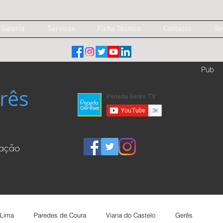
Galeria
Serviços
Ficha Técnica
Contacto
Te
Pub
rês
cação
 Lima
Paredes de Coura
Viana do Castelo
Gerês