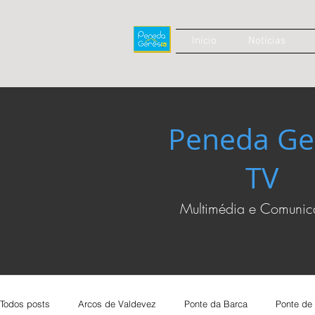
Início
Notícias
Peneda Ge
TV
Multimédia e Comuni
Todos posts
Arcos de Valdevez
Ponte da Barca
Ponte de