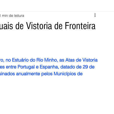
1 min de leitura
Melgaço
Montalegre
Cabeceiras de Basto
is de Vistoria de Fronteira
Vila Verde
Braga
Barcelos
Regional
Nacional
ícias
Crime
Desporto
Saúde
Opinião
PNPG
 no Estuário do Rio Minho, as Atas de Vistoria 
tes entre Portugal e Espanha, datado de 29 de 
inados anualmente pelos Municípios de 