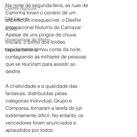
Na noite de segunda-feira, as ruas de 
Crédito Agrícola
Caminha foram o cenário de um 
CIM-Cávado
espetáculo inesquecível: o Desfile 
Internacional Noturno do Carnaval. 
ACIAB
Apesar de uns pingos de chuva 
Universidade do Minho
iniciais, o brilho dos foliões 
rapidamente tomou conta da noite, 
Estatuto Editorial
contagiando as milhares de pessoas 
que se reuniram para assistir ao 
desfile.
A criatividade e a qualidade das 
fantasias, distribuídas pelas 
categorias Individual, Grupo e 
Comparsa, tornaram a tarefa do júri 
extremamente difícil. No entanto, os 
vencedores foram anunciados e 
aplaudidos por todos: