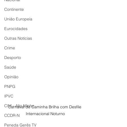
Continente
União Europeia
Eurocidades
Outras Notícias
Crime
Desporto
Saúde
Opinião
PNPG
IPVC
CIM - Alto Minho
Carnaval de Caminha Brilha com Desfile 
Internacional Noturno
CCDR-N
Peneda Gerês TV