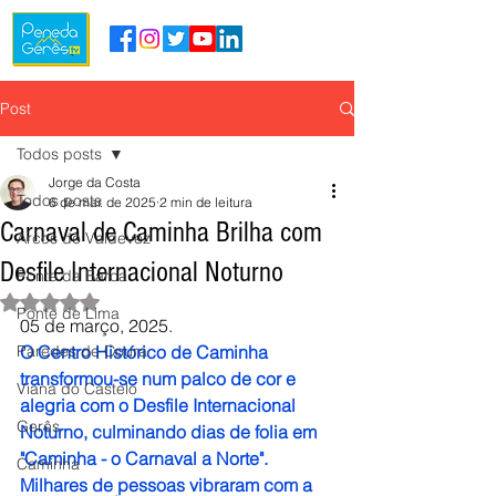
Post
Todos posts
Jorge da Costa
Todos posts
6 de mar. de 2025
2 min de leitura
Carnaval de Caminha Brilha com
Arcos de Valdevez
Desfile Internacional Noturno
Ponte da Barca
Avaliado com NaN de 5 estrelas.
Ponte de Lima
05 de março, 2025.
Paredes de Coura
O Centro Histórico de Caminha 
transformou-se num palco de cor e 
Viana do Castelo
alegria com o Desfile Internacional 
Gerês
Noturno, culminando dias de folia em 
"Caminha - o Carnaval a Norte". 
Caminha
Milhares de pessoas vibraram com a 