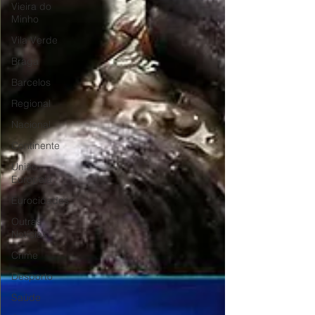
Vieira do
Minho
Vila Verde
Braga
Barcelos
Regional
Nacional
Continente
União
Europeia
Eurocidades
Outras
Notícias
Crime
Desporto
Saúde