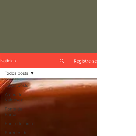
Registre-se
Notícias
Todos posts
Todos posts
Arcos de
Valdevez
Ponte da
Barca
Ponte de Lima
Paredes de