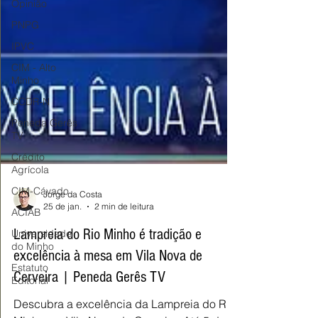
Opinião
PNPG
IPVC
CIM - Alto
Minho
CCDR-N
Peneda Gerês
TV
Crédito
Agrícola
CIM-Cávado
ACIAB
Jorge da Costa
25 de jan.
2 min de leitura
Universidade
do Minho
Lampreia do Rio Minho é tradição e
Estatuto
excelência à mesa em Vila Nova de
Editorial
Cerveira | Peneda Gerês TV