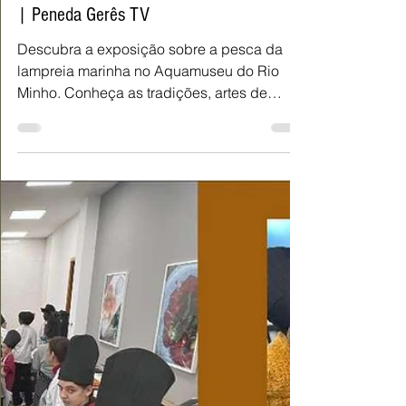
Jorge da Costa
9 de jan.
2 min de leitura
Aquamuseu de Cerveira inaugura
exposição sobre a Lampreia do Rio Minho
| Peneda Gerês TV
Descubra a exposição sobre a pesca da
lampreia marinha no Aquamuseu do Rio
Minho. Conheça as tradições, artes de
pesca e a gastronomia até 31 de março de
2026.