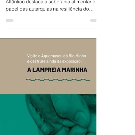
Jorge da Costa
15 de jan.
2 min de leitura
Relatório Socioeconómico do Eixo
Atlântico alerta para a Urgência na
Segurança Alimentar | Peneda Gerês TV
O novo Relatório Socioeconómico do Eixo
Atlântico destaca a soberania alimentar e o
papel das autarquias na resiliência do
Noroeste Peninsular. Saiba mais detalhes
aqui