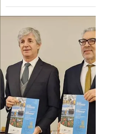
Bacalhau à Monção à mesa nos dias 24 e
25 de janeiro | Peneda Gerês TV
Bacalhau à Monção nos dias 24 e 25 de
janeiro. Uma receita do Chef Vítor Sobral em
15 restaurantes, com degustações e
workshops únicos no Museu Alvarinho.
Saiba mais!