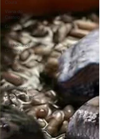
Coura
Viana do
Castelo
Gerês
Caminha
Vila Nova de
Cerveira
Monção
Valença
Melgaço
Montalegre
Cabeceiras de
Basto
Terras de
Bouro
Póvoa de
Lanhoso